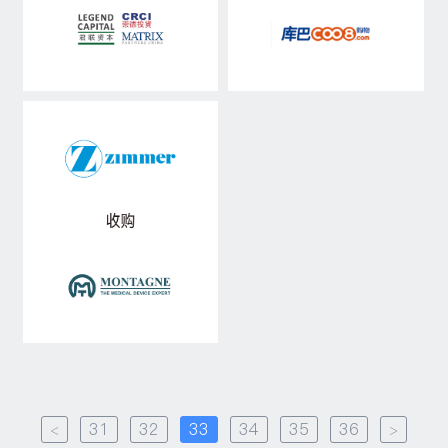
<
31
32
33
34
35
36
>