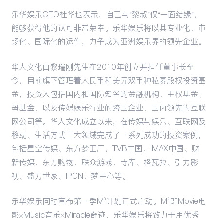
乐华娱乐CEO杜华也表示，自己与“黎叔”仅“一面结缘”，
能够获得他的认可非常荣幸。乐华娱乐将以其专业化、市
场化、国际化的运作，力争成为亚洲娱乐界的领先企业。
华人文化由黎瑞刚先生在2010年创立并担任董事长至
今，目前旗下管理着人民币和美元双币种私募股权投资基
金，投资人包括国内和国际知名的金融机构、主权基金、
母基金、以及传媒娱乐行业的跨国企业、国内领先的互联
网公司等。华人文化成立以来，在传媒与娱乐、互联网及
移动、生活方式三大领域完成了一系列成功的投资案例，
包括星空传媒、东方梦工厂，TVB中国、IMAX中国、财
新传媒、东方购物、联众游戏、寺库、格瓦拉、引力影
视、盛力世家、IPCN、梦中心等。
乐华娱乐同时宣布第一季M³计划正式启动。M³即Movie电
影×Music音乐×Miracle奇迹，乐华娱乐将致力于用优秀