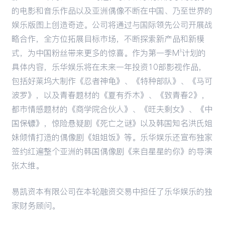
的电影和音乐作品以及亚洲偶像不断在中国、乃至世界的
娱乐版图上创造奇迹。公司将通过与国际领先公司开展战
略合作，全方位拓展目标市场，不断探索新产品和新模
式，为中国粉丝带来更多的惊喜。作为第一季M³计划的
具体内容，乐华娱乐将在未来一年投资10部影视作品，
包括好莱坞大制作《忍者神龟》、《特种部队》、《马可
波罗》，以及青春题材的《夏有乔木》、《致青春2》，
都市情感题材的《商学院合伙人》、《旺夫剩女》、《中
国保镖》，惊险悬疑剧《死亡之谜》以及韩国知名洪氏姐
妹倾情打造的偶像剧《姐姐饭》等。乐华娱乐还宣布独家
签约红遍整个亚洲的韩国偶像剧《来自星星的你》的导演
张太维。
易凯资本有限公司在本轮融资交易中担任了乐华娱乐的独
家财务顾问。