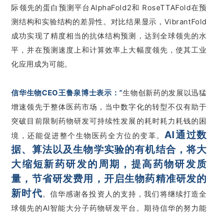
际领先的蛋白预测平台AlphaFold2和 RoseTTAFold在预
测结构和实验结构的差异性。对比结果显示，VibrantFold
成功实现了精度相当的抗体结构预测，达到全球领先的水
平，并在预测速度上和计算效率上大幅度领先，使其工业
化应用成为可能。
信华生物CEO王鲁泉博士表示：“
生物创新药的发展以迅猛
增速领先于整体医药市场，当中数字化的转型不仅有助于
突破目前限制药物研发可持续性发展的耗时耗力耗钱的困
AI通过数
境，还能促进整个生物医药全方位的变革。
据、算法以及生物学实验的有机结合，将大
大缩短新药研发的周期，提高药物研发质
量，节省研发费用，开启生物药精准研发的
新时代
。信华感谢各投资人的支持，我们将继续打造全
球领先的AI智能大分子药物研发平台。期待信华的努力能