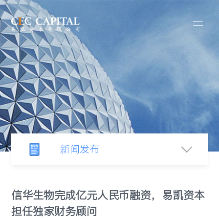
新闻发布
新闻中心
信华生物完成亿元人民币融资，易凯资本
担任独家财务顾问
行业观察