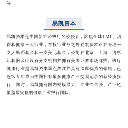
等。
易凯资本
易凯资本是中国新经济投行的佼佼者，聚焦全球TMT、消
费和健康三大行业，在投行业务之外易凯资本正在管理一
支人民币基金和一支美元基金，公司在北京、上海、洛杉
矶和旧金山设有分支机构并拥有美国证券市场牌照。医疗
健康行业是易凯资本重点关注并具有深厚优势的领域，已
连续五年成为中国拥有最多健康产业交易记录的新经济投
行。同时，易凯拥有国内规模最大、专业性最强、产业链
覆盖最完整的健康产业投行团队。