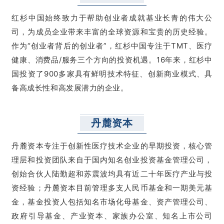
红杉中国始终致力于帮助创业者成就基业长青的伟大公
司，为成员企业带来丰富的全球资源和宝贵的历史经验。
作为“创业者背后的创业者”，红杉中国专注于TMT、医疗
健康、消费品/服务三个方向的投资机遇。16年来，红杉中
国投资了900多家具有鲜明技术特征、创新商业模式、具
备高成长性和高发展潜力的企业。
丹麓资本
丹麓资本专注于创新性医疗技术企业的早期投资，核心管
理层和投资团队来自于国内知名创业投资基金管理公司，
创始合伙人陆勤超和苏震波均具有近二十年医疗产业与投
资经验；丹麓资本目前管理多支人民币基金和一期美元基
金，基金投资人包括知名市场化母基金、资产管理公司、
政府引导基金、产业资本、家族办公室、知名上市公司