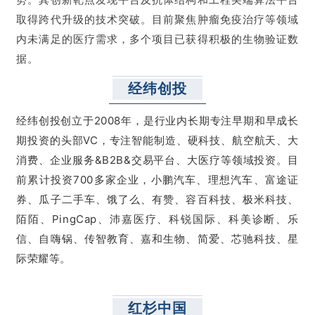
取得跨代升级的技术突破。目前聚焦肿瘤免疫治疗等领域
内未满足的医疗需求，多个项目已获得积极的生物验证数
据。
经纬创投
经纬创投创立于2008年，是行业内长期专注早期和早成长
期投资的头部VC，专注智能制造、硬科技、航空航天、大
消费、企业服务&B2B&交易平台、大医疗等领域投资。目
前累计投资700多家企业，小鹏汽车、理想汽车、富途证
券、瓜子二手车、饿了么、有赞、容百科技、极米科技、
陌陌、PingCap、沛嘉医疗、科锐国际、科美诊断、乐
信、自嗨锅、传智教育、嘉和生物、简爱、芯驰科技、星
际荣耀等。
红杉中国