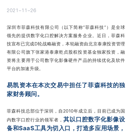
2021-11-26
活动
深圳市
菲森科技
有限公司（以下简称“菲森科技”）是
全球
领先的提供数字化口腔解决方案服务企业。近日，菲森科
技宣布已完成D轮
战略融资，
本轮融资
由北京泰康投资管理
有限公司旗下张家港泰康乾贞股权投资基金独家投资，
融
资将主要用于公司数字化影像硬件产品的持续优化及软件
平台的加速升级。
易凯资本在本次交易中担任了菲森科技的独
家财务顾问。
菲森科技
总部
位于深圳，
自2010年成立后，
目前已成为国
其以
口腔数字化影像设
内数字口腔行业的领军者，
备和SaaS工具为切入口，打造多应用场景，