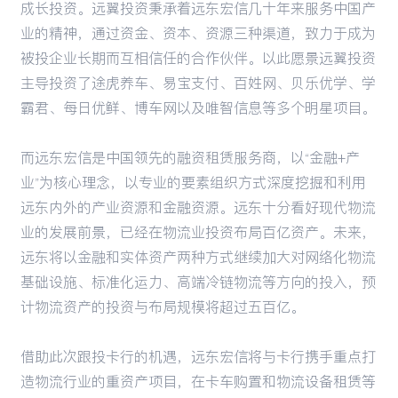
成长投资。远翼投资秉承着远东宏信几十年来服务中国产
业的精神，通过资金、资本、资源三种渠道，致力于成为
被投企业长期而互相信任的合作伙伴。以此愿景远翼投资
主导投资了途虎养车、易宝支付、百姓网、贝乐优学、学
霸君、每日优鲜、博车网以及唯智信息等多个明星项目。
而远东宏信是中国领先的融资租赁服务商，以“金融+产
业”为核心理念，以专业的要素组织方式深度挖掘和利用
远东内外的产业资源和金融资源。远东十分看好现代物流
业的发展前景，已经在物流业投资布局百亿资产。未来，
远东将以金融和实体资产两种方式继续加大对网络化物流
基础设施、标准化运力、高端冷链物流等方向的投入，预
计物流资产的投资与布局规模将超过五百亿。
借助此次跟投卡行的机遇，远东宏信将与卡行携手重点打
造物流行业的重资产项目，在卡车购置和物流设备租赁等