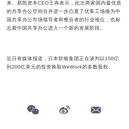
来。易凯资本CEO王冉表示，此次两家国内最优质
的共享办公空间合并进一步凸显了优客工场做为中
国共享办公市场领导者和整合者的行业地位，也标
志着中国共享办公进入一个新的发展阶段。
近日有媒体报道，日本软银集团正在谈判以150亿
到200亿美元的投资换取WeWork的多数股权。