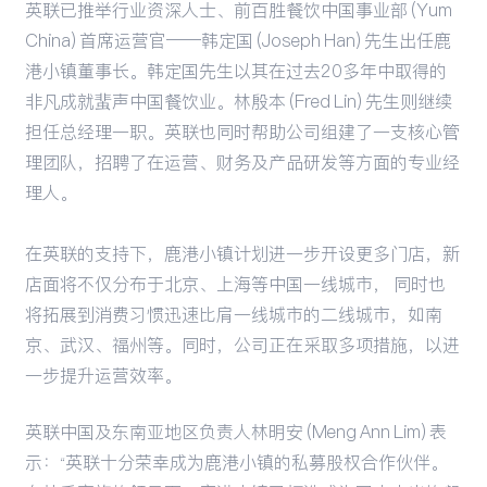
英联已推举行业资深人士、前百胜餐饮中国事业部 (Yum
China) 首席运营官——韩定国 (Joseph Han) 先生出任鹿
港小镇董事长。韩定国先生以其在过去20多年中取得的
非凡成就蜚声中国餐饮业。林殷本 (Fred Lin) 先生则继续
担任总经理一职。英联也同时帮助公司组建了一支核心管
理团队，招聘了在运营、财务及产品研发等方面的专业经
理人。
在英联的支持下，鹿港小镇计划进一步开设更多门店，新
店面将不仅分布于北京、上海等中国一线城市， 同时也
将拓展到消费习惯迅速比肩一线城市的二线城市，如南
京、武汉、福州等。同时，公司正在采取多项措施，以进
一步提升运营效率。
英联中国及东南亚地区负责人林明安 (Meng Ann Lim) 表
示：“英联十分荣幸成为鹿港小镇的私募股权合作伙伴。